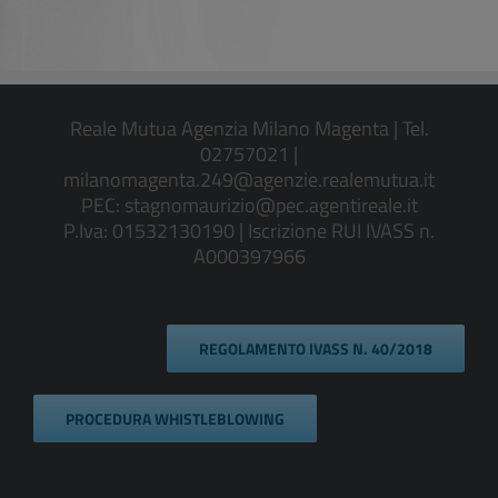
Reale Mutua Agenzia Milano Magenta | Tel.
02757021 |
milanomagenta.249@agenzie.realemutua.it
PEC:
stagnomaurizio@pec.agentireale.it
P.Iva: 01532130190 | Iscrizione RUI IVASS n.
A000397966
REGOLAMENTO IVASS N. 40/2018
PROCEDURA WHISTLEBLOWING