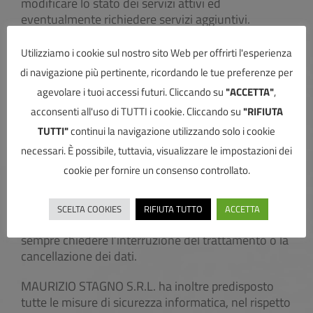
modificare lo stato dei servizi attivi ed
eventualmente richiedere servizi aggiuntivi.
MODALITA’ DEL TRATTAMENTO
Utilizziamo i cookie sul nostro sito Web per offrirti l'esperienza
di navigazione più pertinente, ricordando le tue preferenze per
Il trattamento dei dati personali potrà effettuarsi
agevolare i tuoi accessi futuri. Cliccando su
"ACCETTA"
,
con o senza l’ausilio di mezzi elettronici e
comunque automatizzati, anche associandoli ed
acconsenti all'uso di TUTTI i cookie. Cliccando su
"RIFIUTA
integrandoli con altri database, e anche mediante
TUTTI"
continui la navigazione utilizzando solo i cookie
cookies. In ogni caso il trattamento sarà effettuato
necessari. È possibile, tuttavia, visualizzare le impostazioni dei
nell’osservanza di ogni misura cautelativa, che ne
cookie per fornire un consenso controllato.
garantisca la sicurezza e la riservatezza, per il
tempo necessario allo svolgimento del servizio
richiesto dall’utente, o richiesto dalle finalità
SCELTA COOKIES
RIFIUTA TUTTO
ACCETTA
descritte in questo documento, e l’utente può
sempre chiedere l’interruzione del trattamento o la
cancellazione dei dati.
MAURIZIO STAGNO S.R.L. ha inoltre predisposto
tutte le misure di sicurezza informatica, nel rispetto