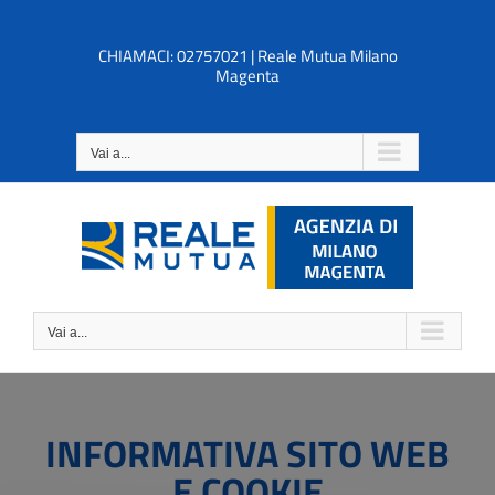
Salta
al
CHIAMACI: 02757021 | Reale Mutua Milano
contenuto
Magenta
Vai a...
Vai a...
INFORMATIVA SITO WEB
E COOKIE