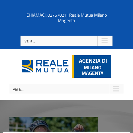
Salta
al
CHIAMACI: 02757021 | Reale Mutua Milano
contenuto
Magenta
Vai a...
Vai a...