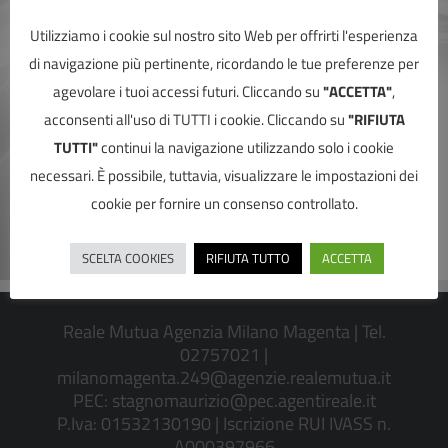
Utilizziamo i cookie sul nostro sito Web per offrirti l'esperienza
di navigazione più pertinente, ricordando le tue preferenze per
agevolare i tuoi accessi futuri. Cliccando su
"ACCETTA"
,
acconsenti all'uso di TUTTI i cookie. Cliccando su
"RIFIUTA
TUTTI"
continui la navigazione utilizzando solo i cookie
necessari. È possibile, tuttavia, visualizzare le impostazioni dei
cookie per fornire un consenso controllato.
SCELTA COOKIES
RIFIUTA TUTTO
ACCETTA
Reale Mutua Agenzia Milano Magenta | Tel.
02757021 |
milanomagenta.249@agenzie.realemutua.it
PEC:
stagnomaurizio@pec.agentireale.it
P.Iva: 01532130190 | Iscrizione RUI IVASS n.
A000397966