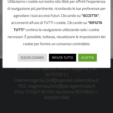
Utilizziamo i cookie sul nostro sito Web per offrirti l'esperienza
di navigazione più pertinente, ricordando le tue preferenze per
agevolare i tuoi accessi futuri. Cliccando su
"ACCETTA"
,
acconsenti all'uso di TUTTI i cookie. Cliccando su
"RIFIUTA
TUTTI"
continui la navigazione utilizzando solo i cookie
necessari. È possibile, tuttavia, visualizzare le impostazioni dei
cookie per fornire un consenso controllato.
SCELTA COOKIES
RIFIUTA TUTTO
ACCETTA
Reale Mutua Agenzia Milano Magenta | Tel.
02757021 |
milanomagenta.249@agenzie.realemutua.it
PEC:
stagnomaurizio@pec.agentireale.it
P.Iva: 01532130190 | Iscrizione RUI IVASS n.
A000397966