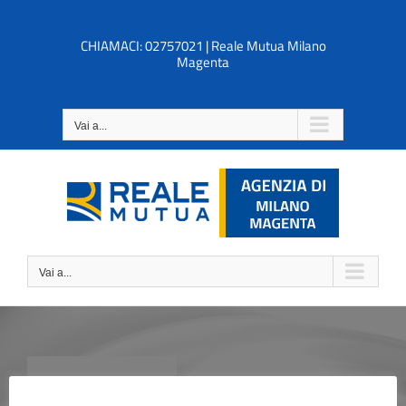
Salta
al
CHIAMACI: 02757021 | Reale Mutua Milano
contenuto
Magenta
Vai a...
Vai a...