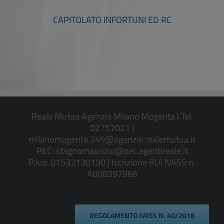
CAPITOLATO INFORTUNI ED RC
Reale Mutua Agenzia Milano Magenta | Tel.
02757021 |
milanomagenta.249@agenzie.realemutua.it
PEC:
stagnomaurizio@pec.agentireale.it
P.Iva: 01532130190 | Iscrizione RUI IVASS n.
A000397966
REGOLAMENTO IVASS N. 40/2018